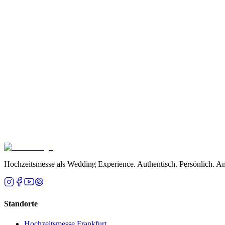
Lovely Wedding Design
Aussteller
Tickets kaufen
Kontakt aufnehmen
Hochzeitsmesse als Wedding Experience. Authentisch. Persönlich. An
Standorte
Hochzeitsmesse Frankfurt